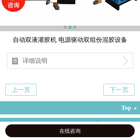
自动双液灌胶机 电源驱动双组份混胶设备
详细说明
Top
18817482129 15618965299 18721183257
©
上海赞敏机电科技 版权所有
在线咨询
电话咨询
微信客服
在线留言
在线地图
信息咨询
沪ICP备14053847号-2
|
电脑版