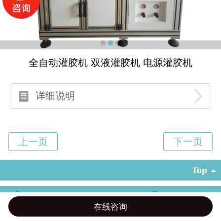
全自动灌胶机 双液灌胶机 电源灌胶机
详细说明
Top
18817482129 15618965299 18721183257
©
上海赞敏机电科技 版权所有
在线咨询
电话咨询
微信客服
在线留言
在线地图
信息咨询
沪ICP备14053847号-2
|
电脑版