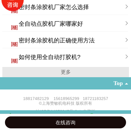
密封条涂胶机厂家怎么选择
全自动点胶机厂家哪家好
密封条涂胶机的正确使用方法
如何使用全自动打胶机?
更多
Top
18817482129 15618965299 18721183257
©
上海赞敏机电科技 版权所有
沪ICP备14053847号-2
|
电脑版
凡科建站提供技术支持
在线咨询
电话咨询
微信客服
在线留言
在线地图
信息咨询